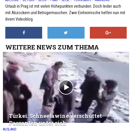
ABZOCKE
BETRUG
BLOG
PRAG
REISE
TOURISMUS
WARNUNG
Urlaub in Prag ist mit vielen Höhepunkten verbunden. Doch leider auch
mit Abzockern und Betrügermaschen. Zwei Einheimische helfen nun mit
ihrem Videoblog.
WEITERE NEWS ZUM THEMA
Türkei: Schneelawine verschüttet
Passanten unter sich
AUSLAND