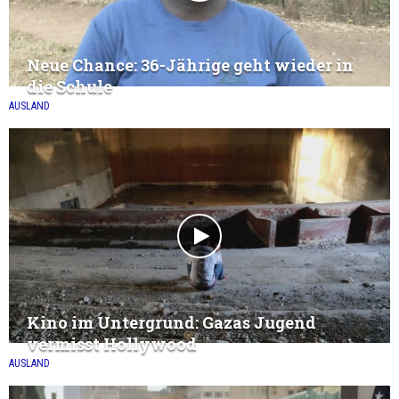
Neue Chance: 36-Jährige geht wieder in
die Schule
AUSLAND
Kino im Untergrund: Gazas Jugend
vermisst Hollywood
AUSLAND