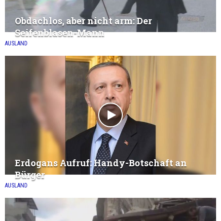
Obdachlos, aber nicht arm: Der
Seifenblasen-Mann
AUSLAND
Erdogans Aufruf: Handy-Botschaft an
Bürger
AUSLAND