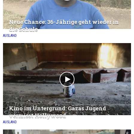
Neue Chance: 36-Jährige geht wieder in
die Schule
AUSLAND
Kino im Untergrund: Gazas Jugend
vermisst Hollywood
AUSLAND