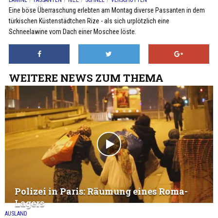
LAWINE
PASSANTEN
RIZE
SCHNEE
VERSCHÜTTEN
Eine böse Überraschung erlebten am Montag diverse Passanten in dem
türkischen Küstenstädtchen Rize - als sich urplötzlich eine
Schneelawine vom Dach einer Moschee löste.
WEITERE NEWS ZUM THEMA
Polizei in Paris: Räumung eines Roma-
Lagers
AUSLAND