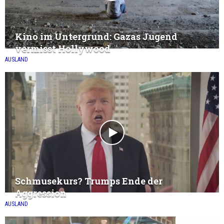
Kino im Untergrund: Gazas Jugend
vermisst Hollywood
AUSLAND
Schmusekurs? Trumps Ende der
Aggression
AUSLAND