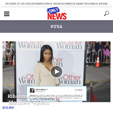
ONLYNEWS IST EIN VIDEO-ON-DEMAND SERVICE. UNEINGESCHRÄNKTER ZUGANG FÜR EINMALIG 4.99 EURO.
#USA
Rihannas Tweet: Mitgefühl mit
'Matthew'-Opfern
AUSLAND