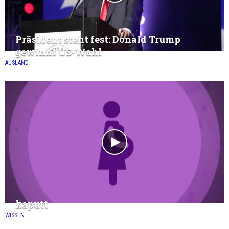
Präsident steht fest: Donald Trump
gewinnt US-Wahl
AUSLAND
kaputt
WISSEN