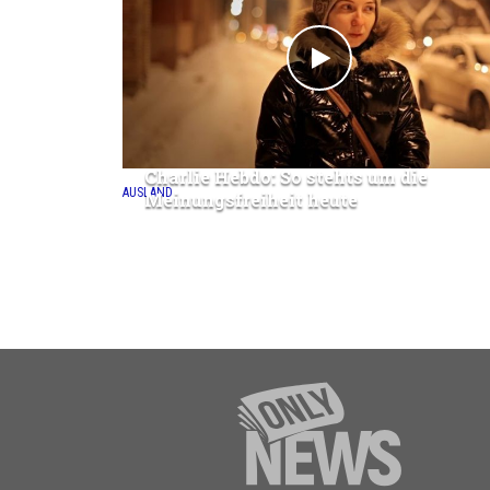
Charlie Hebdo: So stehts um die
AUSLAND
Meinungsfreiheit heute