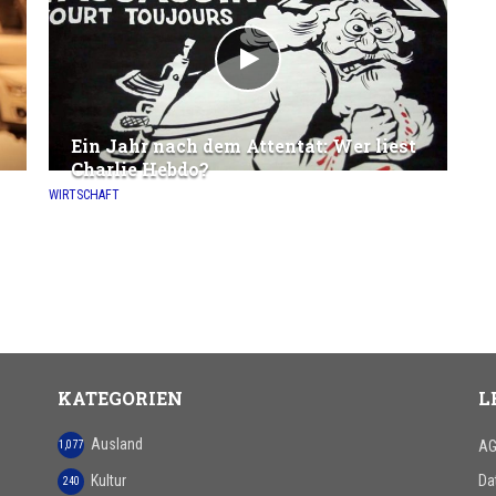
Ein Jahr nach dem Attentat: Wer liest
Charlie Hebdo?
WIRTSCHAFT
KATEGORIEN
L
Ausland
AG
1,077
Kultur
Da
240